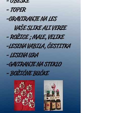
- OBESKE
- TOPER
-GRAVIRANJE NA LES
VAŠE SLIKE ALI VERZE
- ROŽICE ; MALE, VELIKE
-LESENA VABILA, ČESTITKA
- LESENA URA
-GAVIRANJE NA STEKLO
- BOŽIČNE BUČKE