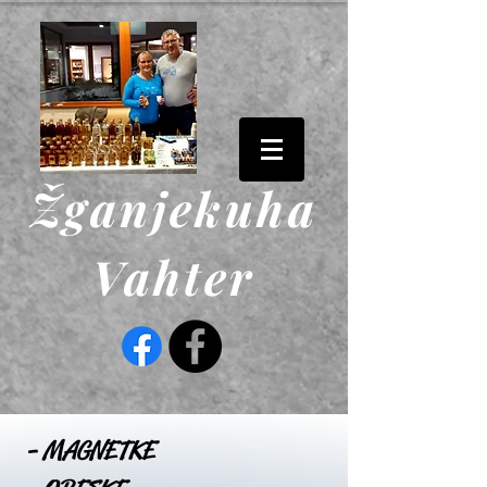
Žganjekuha
Vahter
- MAGNETKE